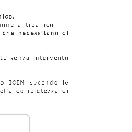
nico.
lione antipanico.
a che necessitano di
te senza intervento
uto ICIM secondo le
lla completezza di