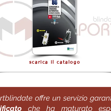
scarica il catalogo
rtblindate offre un servizio gara
ficato
che ha maturato espe