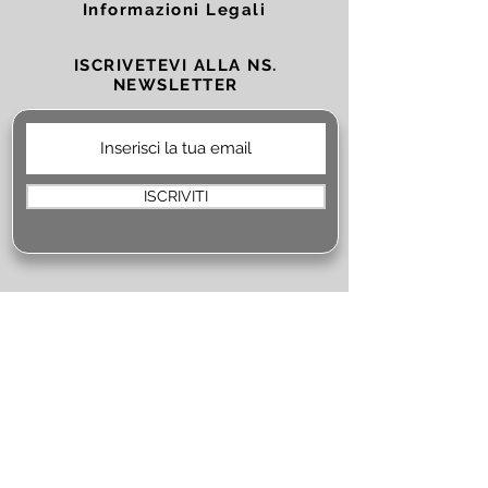
Informazioni Legali
ISCRIVETEVI ALLA NS.
NEWSLETTER
ISCRIVITI
CONTATTI
Metalportblindate Srl
Via L. da Vinci, 279
20090 Trezzano S/N (MI)
tel.
+39.02.48463235