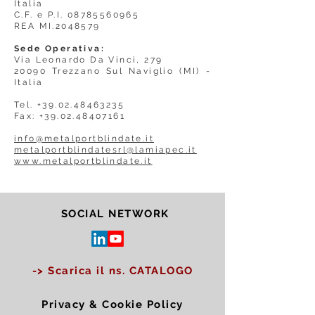
Italia
C.F. e P.I. 08785560965
REA MI.2048579
Sede Operativa:
Via Leonardo Da Vinci, 279
20090 Trezzano Sul Naviglio (MI) -
Italia
Tel.
+39.02.48463235
Fax: +39.02.48407161
info@metalportblindate.it
metalportblindatesrl@lamiapec.it
www.metalportblindate.it
SOCIAL NETWORK
-> Scarica il ns. CATALOGO
Privacy & Cookie Policy