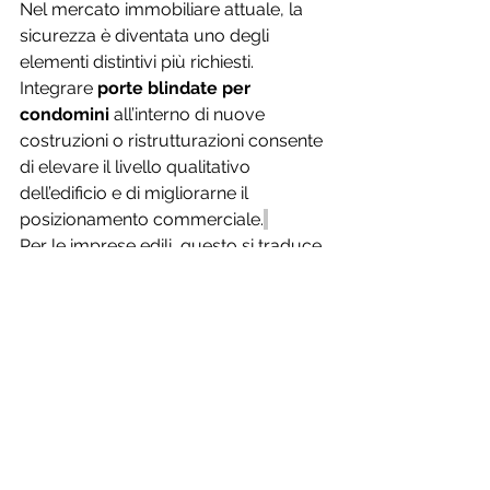
Nel mercato immobiliare attuale, la 
sicurezza è diventata uno degli 
elementi distintivi più richiesti. 
Integrare 
porte blindate per 
condomini
 all’interno di nuove 
costruzioni o ristrutturazioni consente 
di elevare il livello qualitativo 
dell’edificio e di migliorarne il 
posizionamento commerciale.
Per le imprese edili, questo si traduce 
nella possibilità di offrire immobili più 
moderni, performanti e in linea con le 
esigenze del mercato 
contemporaneo.
Migliore percezione e maggiore 
competitività
Gli interventi legati alla sicurezza non 
hanno solo una funzione tecnica, ma 
contribuiscono anche all’immagine 