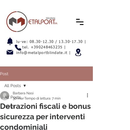
lu-ve:
08.30-12.30
/
13.30-17.30
|
tel.
+390248463235
|
info@metalportblindate.it
|
Post
All Posts
Barbara Nasi
All Posts
30 mar
Tempo di lettura: 7 min
Detrazioni fiscali e bonus
News
sicurezza per interventi
condominiali