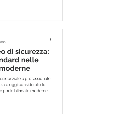
ivo, la scelta delle porte
 tenere conto sia delle
ll'uniformità estetica
edili, amministratori,
4 min
o di sicurezza:
andard nelle
e moderne
residenziale e professionale,
ezza è oggi considerato lo
le porte blindate moderne.
uale: questo sistema offre
one elevato, una maggiore
le chiavi e la possibilità di