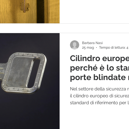
spazi comuni. Per questo mot
blindate per condomini deve
esigenze di protezione sia de
dell'intervento. Per imprese 
progettisti
Barbara Nasi
25 mag
Tempo di lettura: 
Cilindro europe
perché è lo st
porte blindat
Nel settore della sicurezza 
il cilindro europeo di sicur
standard di riferimento per 
La sua diffusione non è cas
infatti un livello di protezi
flessibilità nella gestione del