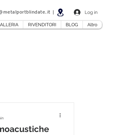
Log in
@metalportblindate.it
|
ALLERIA
RIVENDITORI
BLOG
Altro
min
rmoacustiche