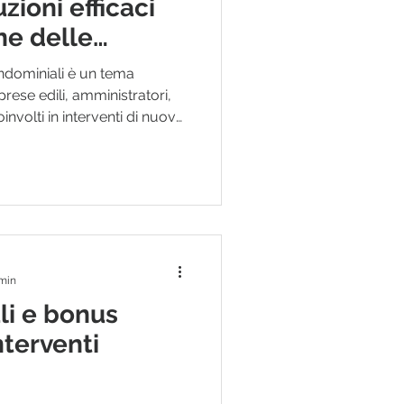
zioni efficaci
ne delle
ondominiali è un tema
rese edili, amministratori,
oinvolti in interventi di nuova
e. In questo contesto, le
domini rappresentano una
ggere finestre, porte-
, senza rinunciare all’estetica
B2B, la scelta delle grate non
dotto
 min
ali e bonus
nterventi