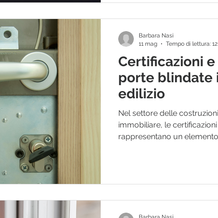
integrare numerosi dispositiv
imprese edili, progettisti, se
del settore, comprender
Barbara Nasi
11 mag
Tempo di lettura: 1
Certificazioni 
porte blindate 
edilizio
Nel settore delle costruzioni
immobiliare, le certificazion
rappresentano un elemento
sicurezza, affidabilità e co
imprese edili, progettisti, g
professionisti del settore, sc
significa poter contare su s
standard richiesti dal merca
europee. In ambito B2B, infat
Barbara Nasi