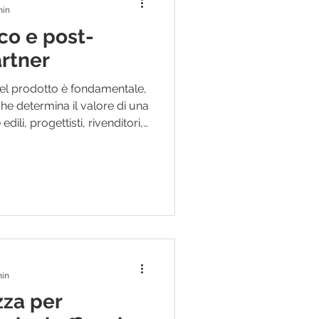
min
co e post-
artner
 del prodotto è fondamentale,
he determina il valore di una
ili, progettisti, rivenditori,
i del settore, poter contare
st-vendita affidabile
ore sicurezza, ridurre gli
zio più completo al cliente
rte blindate, grate, persiane
min
zza per