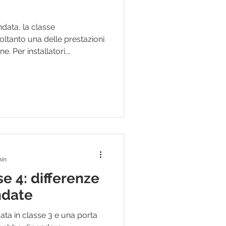
ndata, la classe
oltanto una delle prestazioni
. Per installatori,
 altrettanto importante
 termico e acustico del
ando la porta separa due
velli di rumore differenti.
 appartamento e un vano
e esigenze di un ingresso
min
se 4: differenze
ndate
data in classe 3 e una porta