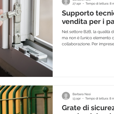
viene
27 apr
Tempo di lettura: 8 
Supporto tecni
vendita per i p
Nel settore B2B, la qualità
ma non è l’unico elemento c
collaborazione. Per imprese ed
serramentisti e professionist
su un supporto tecnico e po
significa lavorare con maggi
imprevisti e offrire un servi
finale. Quando si parla di po
e serramenti di sicurezza,
Barbara Nasi
13 apr
Tempo di lettura: 8 
Grate di sicure