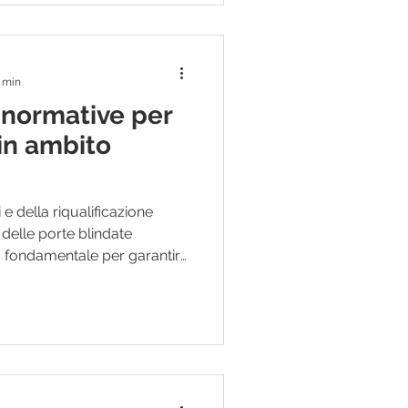
i di sicurezza aggiuntivi. Per
rramentisti e professionisti
2 min
e normative per
in ambito
 e della riqualificazione
i delle porte blindate
 fondamentale per garantire
nformità normativa. Per
eneral contractor e
egliere prodotti certificati
oluzioni conformi agli
to e dalle normative
ti, la porta blindata non