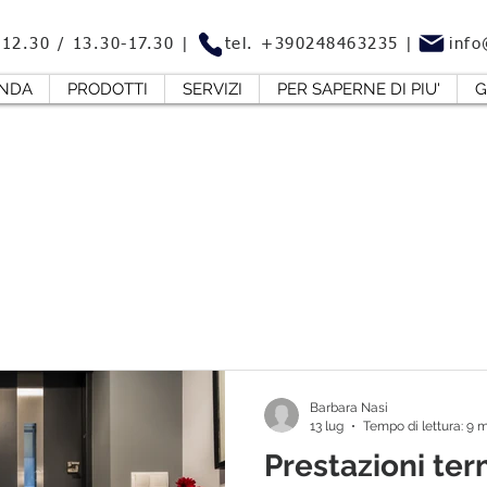
0-12.30 / 13.30-17.30 | tel.
+390248463235
|
info
ENDA
PRODOTTI
SERVIZI
PER SAPERNE DI PIU'
G
Barbara Nasi
13 lug
Tempo di lettura: 9 
Prestazioni te