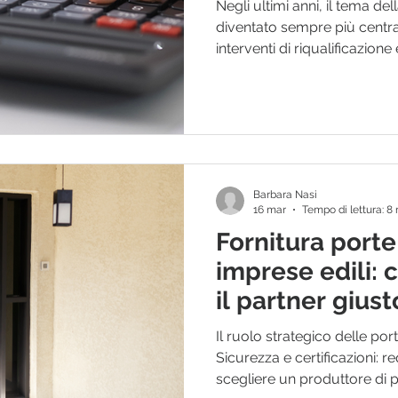
Negli ultimi anni, il tema d
diventato sempre più central
interventi di riqualificazione
edifici. In questo contesto, l
interventi condominiali rap
importante per migliorare l
riducendo al tempo stesso i cost
agevolazioni più richieste ri
cosiddetti bonus sicurezza
Barbara Nasi
16 mar
Tempo di lettura: 8
Fornitura porte
imprese edili:
il partner giust
Il ruolo strategico delle port
Sicurezza e certificazioni: re
scegliere un produttore di p