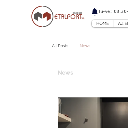
lu-ve: 08.3
HOME
AZI
All Posts
News
News