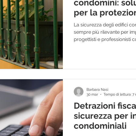
condomini: solu
per la protezio
finestre
La sicurezza degli edifici c
sempre più rilevante per imp
progettisti e professionisti c
costruzione o riqualificazion
grate di sicurezza per con
soluzione efficace per prote
finestre e accessi vulnerabili
dell’edificio. Per il mercato 
riguarda solo il singolo pro
Barbara Nasi
30 mar
Tempo di lettura: 7
Detrazioni fisc
sicurezza per i
condominiali