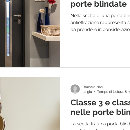
porte blindate
Nella scelta di una porta bli
antieffrazione rappresenta s
da prendere in considerazione
progettisti e imprese edili è
verificare il comportamento
serramento, soprattutto qu
ambienti con temperature o li
Una porta installata tra un
scala non presenta le stess
direttament
Barbara Nasi
22 giu
Tempo di lettura: 8 
Classe 3 e clas
nelle porte bli
La scelta tra una porta blin