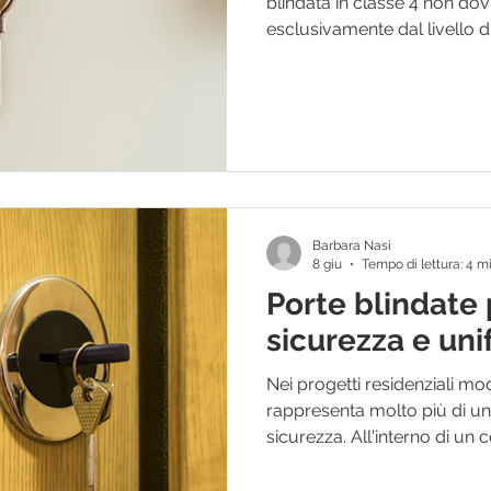
blindata in classe 4 non d
esclusivamente dal livello di
cliente. Per un installatore,
professionista del settore, è
contesto di posa: tipologia 
dell’ingresso, caratteristich
richieste e modalità di utili
frequentemente impiegate nel
Barbara Nasi
8 giu
Tempo di lettura: 4 m
Porte blindate
sicurezza e uni
Nei progetti residenziali mod
rappresenta molto più di u
sicurezza. All'interno di un c
componente contribuisce a 
complessiva dell'edificio e l