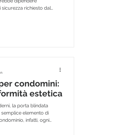
ovrebbe dipendere
 sicurezza richiesto dal
 un’impresa edile o un
 necessario valutare l’intero
dell’immobile, esposizione
e della muratura, prestazioni
zzo. Le due classi sono
l’edilizia residenz
in
 per condomini:
formità estetica
erni, la porta blindata
n semplice elemento di
ondominio, infatti, ogni
definire l'immagine
a qualità percepita degli